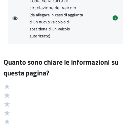
Copia della carta di
circolazione del veicolo
(da allegare in caso di aggiunta
di un nuovo veicolo o di
sostizione di un veicolo
autorizzato)
Quanto sono chiare le informazioni su
questa pagina?
Valuta
Valutazione
5
Valuta
stelle
4
Valuta
su
stelle
3
Valuta
5
su
stelle
2
Valuta
5
su
stelle
1