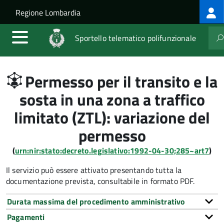
Log
Salta al contenuto principale
Skip to site navigation
Regione Lombardia
me
Sportello telematico polifunzionale
Permesso per il transito e la
sosta in una zona a traffico
limitato (ZTL): variazione del
permesso
(
urn:nir:stato:decreto.legislativo:1992-04-30;285~art7
)
Il servizio può essere attivato presentando tutta la
documentazione prevista, consultabile in formato PDF.
Durata massima del procedimento amministrativo
Pagamenti