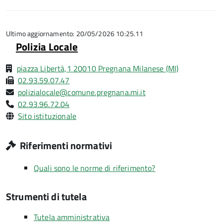
5
su
stelle
5
su
5
Ultimo aggiornamento: 20/05/2026 10:25.11
Polizia Locale
piazza Libertà,1 20010 Pregnana Milanese (MI)
02.93.59.07.47
polizialocale@comune.pregnana.mi.it
02.93.96.72.04
Sito istituzionale
Riferimenti normativi
Quali sono le norme di riferimento?
Strumenti di tutela
Tutela amministrativa