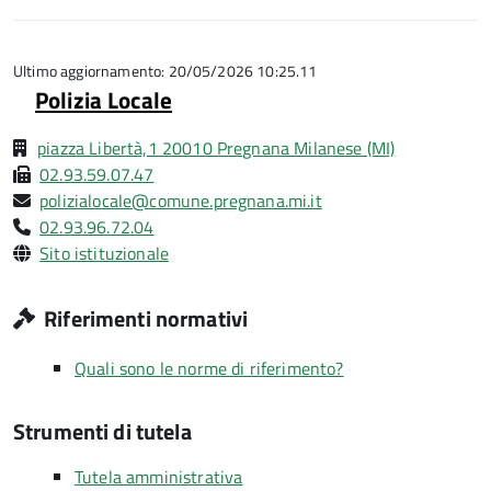
5
su
stelle
5
su
5
Ultimo aggiornamento: 20/05/2026 10:25.11
Polizia Locale
piazza Libertà,1 20010 Pregnana Milanese (MI)
02.93.59.07.47
polizialocale@comune.pregnana.mi.it
02.93.96.72.04
Sito istituzionale
Riferimenti normativi
Quali sono le norme di riferimento?
Strumenti di tutela
Tutela amministrativa