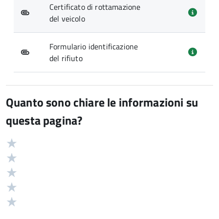
Certificato di rottamazione
del veicolo
Formulario identificazione
del rifiuto
Quanto sono chiare le informazioni su
questa pagina?
Valuta
Valutazione
5
Valuta
stelle
4
Valuta
su
stelle
3
Valuta
5
su
stelle
2
Valuta
5
su
stelle
1