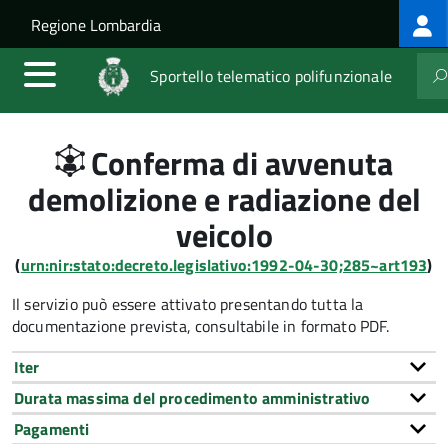
Log
Salta al contenuto principale
Skip to site navigation
Regione Lombardia
me
Sportello telematico polifunzionale
Conferma di avvenuta
demolizione e radiazione del
veicolo
(
urn:nir:stato:decreto.legislativo:1992-04-30;285~art193
)
Il servizio può essere attivato presentando tutta la
documentazione prevista, consultabile in formato PDF.
Iter
Durata massima del procedimento amministrativo
Pagamenti