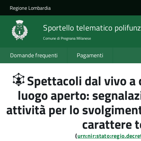
Salta al contenuto principale
Skip to site navigation
Regione Lombardia
Sportello telematico polifunz
Comune di Pregnana Milanese
Domande frequenti
Pagamenti
Spettacoli dal vivo a
luogo aperto: segnalazi
attività per lo svolgimen
carattere
(
urn:nir:stato:regio.dec