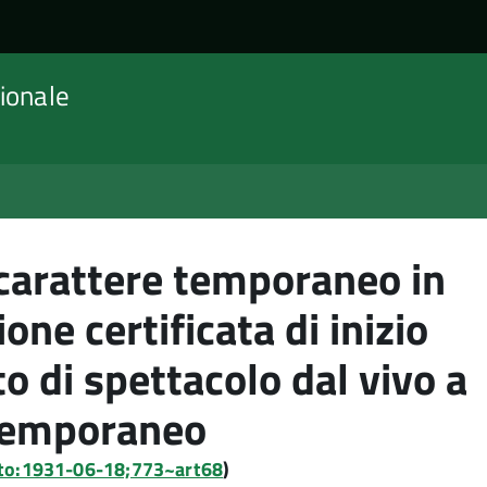
ionale
 carattere temporaneo in
one certificata di inizio
to di spettacolo dal vivo a
 temporaneo
reto:1931-06-18;773~art68
)