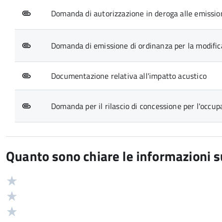
Domanda di autorizzazione in deroga alle emissio
Domanda di emissione di ordinanza per la modific
Documentazione relativa all'impatto acustico
Domanda per il rilascio di concessione per l'occup
Quanto sono chiare le informazioni 
Valuta
Valutazione
5
Valuta
stelle
4
Valuta
su