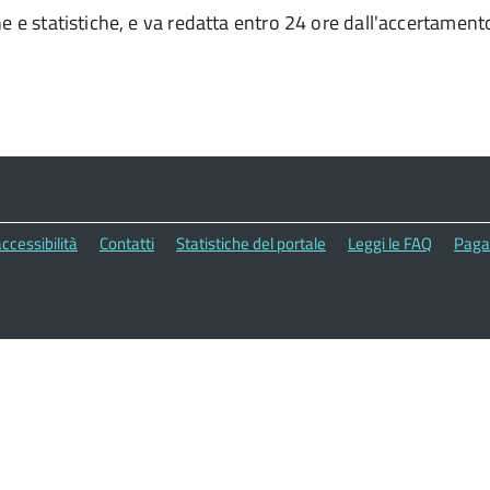
he e statistiche, e va redatta entro 24 ore dall'accertament
ccessibilità
Contatti
Statistiche del portale
Leggi le FAQ
Paga