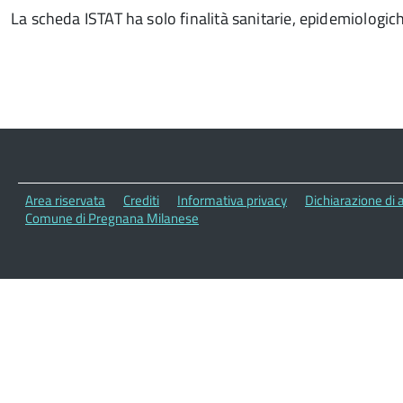
La scheda ISTAT ha solo finalità sanitarie, epidemiologic
Area riservata
Crediti
Informativa privacy
Dichiarazione di a
Comune di Pregnana Milanese