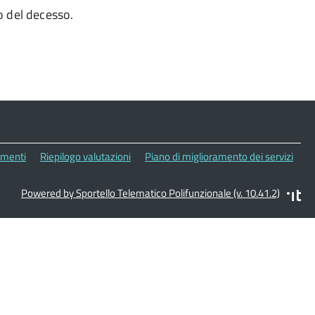
o del decesso.
menti
Riepilogo valutazioni
Piano di miglioramento dei servizi
Powered by Sportello Telematico Polifunzionale (v. 10.41.2)