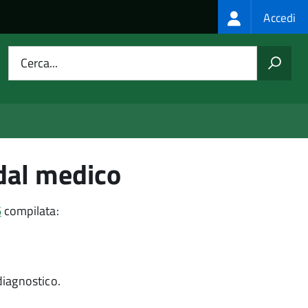
Login
Accedi
menu
Cerca...
dal medico
6
compilata:
diagnostico.