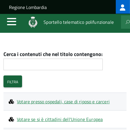
Log
Salta al contenuto principale
Skip to site navigation
Regione Lombardia
me
Sportello telematico polifunzionale
Cerca i contenuti che nel titolo contengono:
Votare presso ospedali, case di riposo e carceri
Votare se si è cittadini dell'Unione Europea