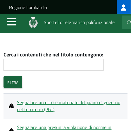
Log
Salta al contenuto principale
Skip to site navigation
Regione Lombardia
me
Sportello telematico polifunzionale
Cerca i contenuti che nel titolo contengono:
Segnalare un errore materiale del piano di governo
del territorio (PGT)
Segnalare una presunta violazione di norme in