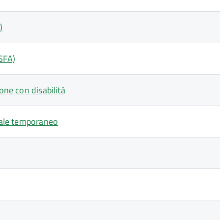
)
SFA)
one con disabilità
ziale temporaneo