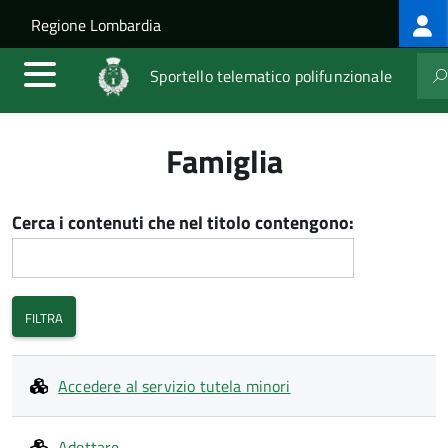
Log
Salta al contenuto principale
Skip to site navigation
Regione Lombardia
me
Sportello telematico polifunzionale
Famiglia
Cerca i contenuti che nel titolo contengono:
Accedere al servizio tutela minori
Adottare