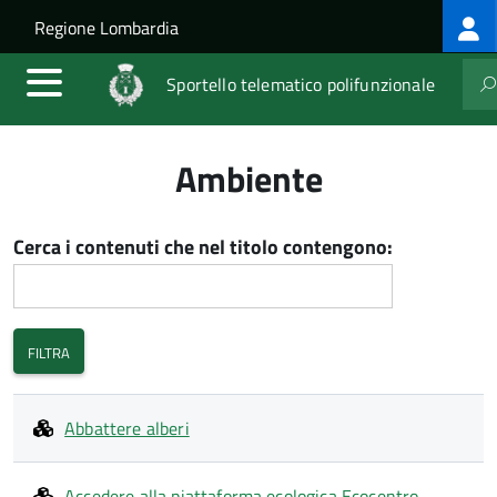
Log
Salta al contenuto principale
Skip to site navigation
Regione Lombardia
me
Sportello telematico polifunzionale
Ambiente
Cerca i contenuti che nel titolo contengono:
Abbattere alberi
Accedere alla piattaforma ecologica Ecocentro