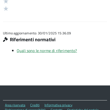
Valuta
5
su
stelle
2
Valuta
5
su
stelle
1
5
su
stelle
5
su
5
Ultimo aggiornamento: 30/01/2025 15:36.09
Riferimenti normativi
Quali sono le norme di riferimento?
Area riservata
Crediti
Informativa privacy
Dichiarazione di accessibilità
Contatti
Statistiche del portale