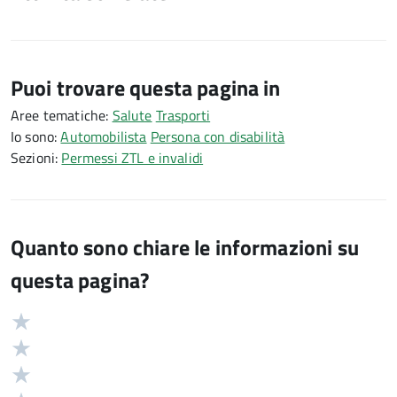
Puoi trovare questa pagina in
Aree tematiche:
Salute
Trasporti
Io sono:
Automobilista
Persona con disabilità
Sezioni:
Permessi ZTL e invalidi
Quanto sono chiare le informazioni su
questa pagina?
Valuta
Valutazione
5
Valuta
stelle
4
Valuta
su
stelle
3