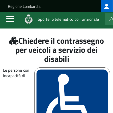
Log
Salta al contenuto principale
Skip to site navigation
Regione Lombardia
me
Sportello telematico polifunzionale
Chiedere il contrassegno
per veicoli a servizio dei
disabili
Le persone con
incapacità di