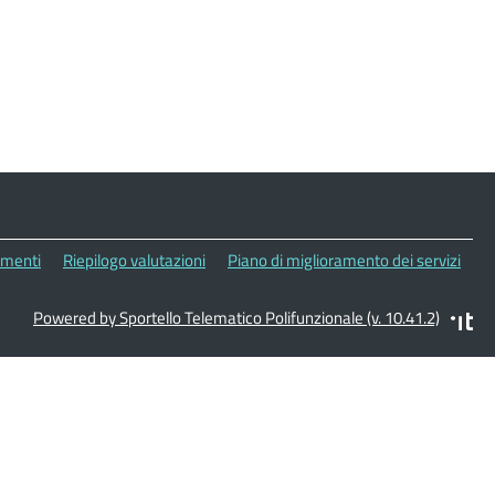
menti
Riepilogo valutazioni
Piano di miglioramento dei servizi
Powered by Sportello Telematico Polifunzionale (v. 10.41.2)