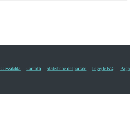
ccessibilità
Contatti
Statistiche del portale
Leggi le FAQ
Paga