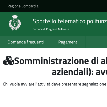
Salta al contenuto principale
Skip to site navigation
Regione Lombardia
Sportello telematico polifunz
Comune di Pregnana Milanese
Domande frequenti
Pagamenti
Somministrazione di a
aziendali): av
Chi vuole avviare l'attività deve presentare segnalazione ce