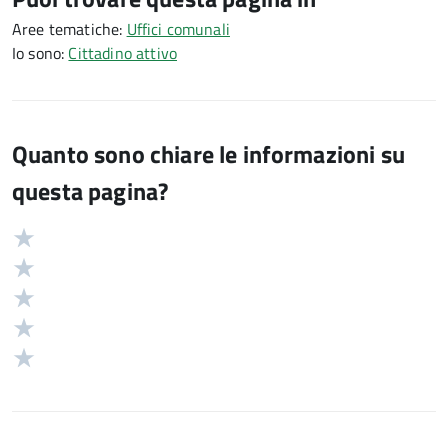
Aree tematiche:
Uffici comunali
Io sono:
Cittadino attivo
Quanto sono chiare le informazioni su
questa pagina?
Valuta
Valutazione
5
Valuta
stelle
4
Valuta
su
stelle
3
Valuta
5
su
stelle
2
Valuta
5
su
stelle
1
5
su
stelle
5
su