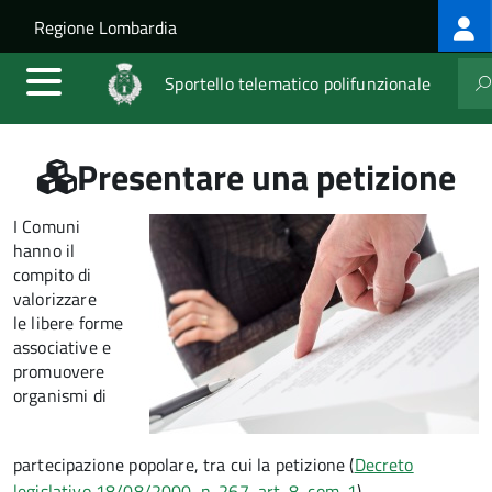
Log
Salta al contenuto principale
Skip to site navigation
Regione Lombardia
me
Sportello telematico polifunzionale
Presentare una petizione
I Comuni
hanno il
compito di
valorizzare
le libere forme
associative e
promuovere
organismi di
partecipazione popolare, tra cui la petizione (
Decreto
legislativo 18/08/2000, n. 267, art. 8, com. 1
).