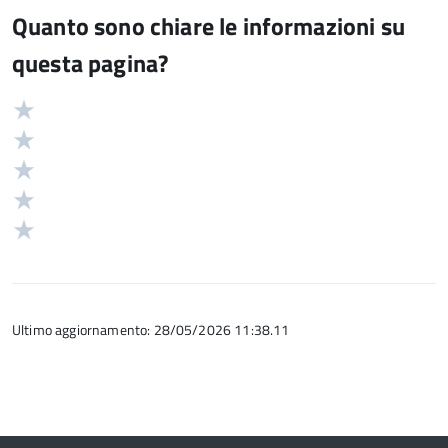
Quanto sono chiare le informazioni su
questa pagina?
Valuta
Valutazione
5
Valuta
stelle
4
Valuta
su
stelle
3
Valuta
5
su
stelle
2
Valuta
5
su
stelle
1
5
su
stelle
5
su
5
Ultimo aggiornamento: 28/05/2026 11:38.11