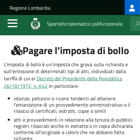
Log
Salta al contenuto principale
Skip to site navigation
Regione Lombardia
me
Sportello telematico polifunzionale
Pagare l'imposta di bollo
L’imposta di bollo è un’imposta che grava sulla richiesta e
sull’emissione di determinati tipi di atti, individuati dalla
tariffa di cui al
Decreto del Presidente della Repubblica
26/10/1972, n. 642
in particolare:
istanze, petizioni e ricorsi tendenti ad ottenere
l'emanazione di un provvedimento amministrativo o il
rilascio di certificati, estratti, copie o simili
atti e provvedimenti in relazione alla tenuta di pubblici
registri rilasciati anche in estratto o in copia dichiarata
conforme all’originale a coloro che ne abbiano fatta
richiesta