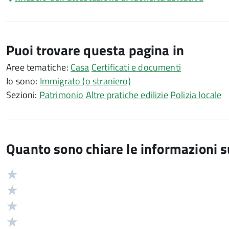
Puoi trovare questa pagina in
Aree tematiche:
Casa
Certificati e documenti
Io sono:
Immigrato (o straniero)
Sezioni:
Patrimonio
Altre pratiche edilizie
Polizia locale
Quanto sono chiare le informazioni 
Valuta
Valutazione
5
Valuta
stelle
4
Valuta
su
stelle
3
Valuta