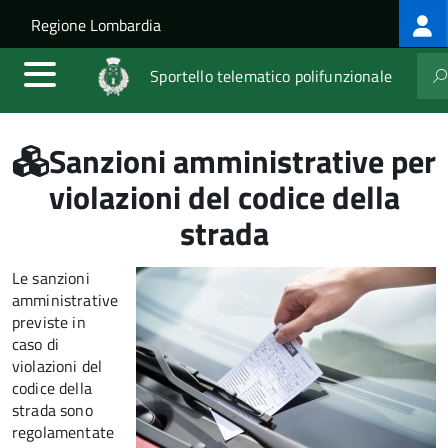
Log
Salta al contenuto principale
Skip to site navigation
Regione Lombardia
me
Sportello telematico polifunzionale
Sanzioni amministrative per
violazioni del codice della
strada
Le sanzioni
amministrative
previste in
caso di
violazioni del
codice della
strada sono
regolamentate