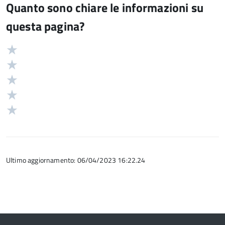
Quanto sono chiare le informazioni su
questa pagina?
Valuta
Valutazione
5
Valuta
stelle
4
Valuta
su
stelle
3
Valuta
5
su
stelle
2
Valuta
5
su
stelle
1
5
su
stelle
5
su
5
Ultimo aggiornamento: 06/04/2023 16:22.24